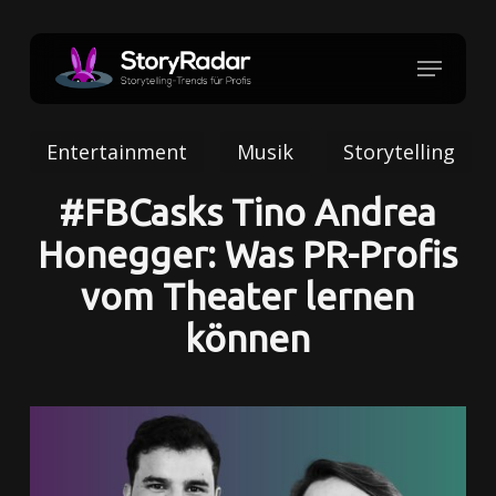
Skip
to
Menu
Close
main
Menu
content
Entertainment
Musik
Storytelling
#FBCasks Tino Andrea
Honegger: Was PR-Profis
vom Theater lernen
können