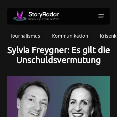
Skip
to
Menu
Close
main
Menu
content
Journalismus
Kommunikation
Krisen
Sylvia Freygner: Es gilt die
Unschuldsvermutung