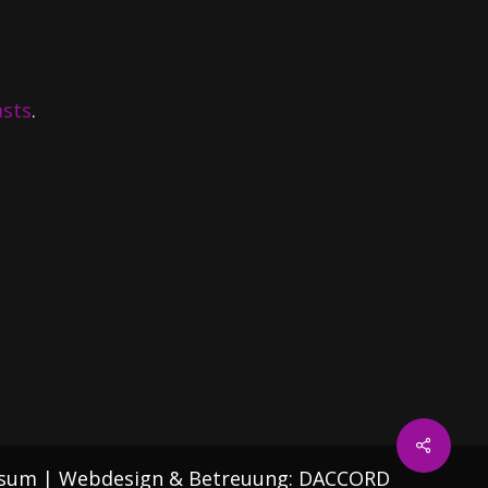
asts
.
ssum
| Webdesign & Betreuung:
DACCORD