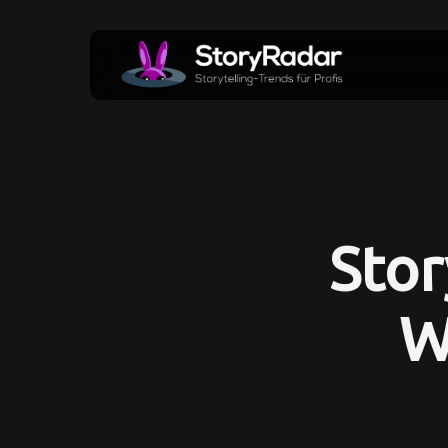
Skip
to
main
content
Stor
W