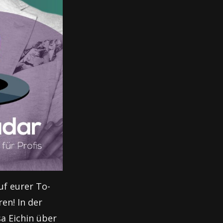
uf eurer To-
en! In der
a Eichin über