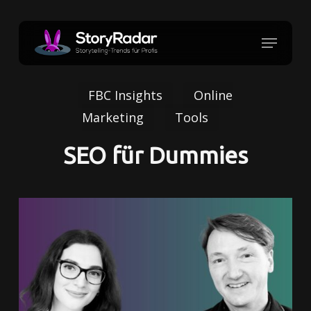
Skip
to
Menu
Close
main
Menu
content
FBC Insights
Online
Marketing
Tools
SEO für Dummies