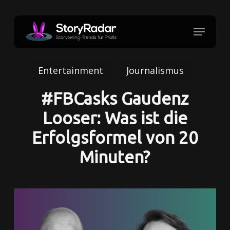
Skip
to
Menu
Close
main
Menu
content
Entertainment
Journalismus
#FBCasks Gaudenz
Looser: Was ist die
Erfolgsformel von 20
Minuten?