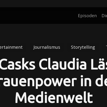
Episoden
Di
ertainment
Journalismus
Storytelling
asks Claudia Lä
rauenpower in d
Medienwelt