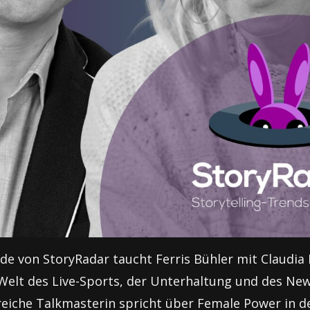
ode von StoryRadar taucht Ferris Bühler mit Claudia 
 Welt des Live-Sports, der Unterhaltung und des Ne
greiche Talkmasterin spricht über Female Power in d