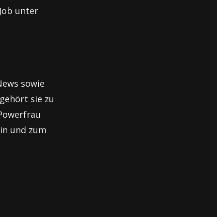
 Job unter
 News sowie
gehört sie zu
 Powerfrau
rin und zum